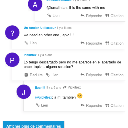
A
@lumathran: It is the same with me
Lien
Répondre
Citation
Un Ancien Utilisateur
il y a 5 ans
?
we need an other one , epic !!!
Lien
Répondre
Citation
Pickitrex
il y a 5 ans
P
Lo tengo descargado pero no me aparece en el apartado de
papel tapiz... alguna solucion?
Réduire
Lien
Répondre
Citation
Pickitrex
jjuaniii
il y a 5 ans
J
@pickitrex
: a mi tambien
Lien
Répondre
Citation
Afficher plus de commentaires