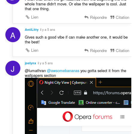
whole frame didn't move. Or else the wallpaper is cool. Just
that one thing.
Lien
Répondre
Citation
AntiLitty
il y a 5 ans
A
Gives such a good vibe if can make another one, it would be
the best!
Lien
Répondre
Citation
joelynx
il y a 5 ans
J
@lumathran
@awsomebananas
you gotta select it from the
wallpapers section