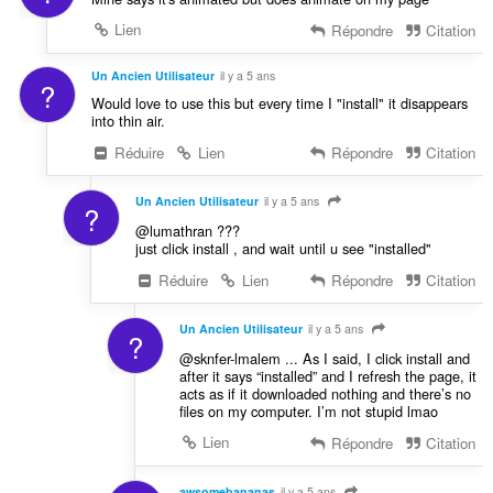
Lien
Répondre
Citation
Un Ancien Utilisateur
il y a 5 ans
?
Would love to use this but every time I "install" it disappears
into thin air.
Réduire
Lien
Répondre
Citation
Un Ancien Utilisateur
il y a 5 ans
?
@lumathran ???
just click install , and wait until u see "installed"
Réduire
Lien
Répondre
Citation
Un Ancien Utilisateur
il y a 5 ans
?
@sknfer-lmalem ... As I said, I click install and
after it says “installed” and I refresh the page, it
acts as if it downloaded nothing and there’s no
files on my computer. I’m not stupid lmao
Lien
Répondre
Citation
awsomebananas
il y a 5 ans