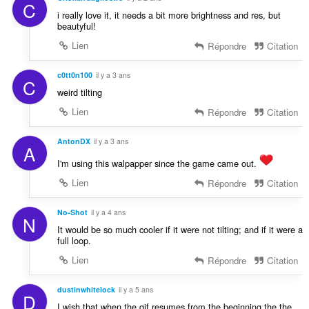
C
i really love it, it needs a bit more brightness and res, but
beautyful!
Lien
Répondre
Citation
c0tt0n100
il y a 3 ans
C
weird tilting
Lien
Répondre
Citation
AntonDX
il y a 3 ans
A
I'm using this walpapper since the game came out.
Lien
Répondre
Citation
No-Shot
il y a 4 ans
N
It would be so much cooler if it were not tilting; and if it were a
full loop.
Lien
Répondre
Citation
dustinwhitelock
il y a 5 ans
D
I wish that when the gif resumes from the beginning the the