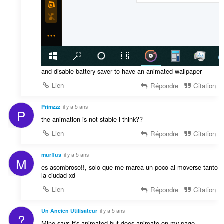
and disable battery saver to have an animated wallpaper
Lien
Répondre
Citation
Primzzz
il y a 5 ans
P
the animation is not stable i think??
Lien
Répondre
Citation
murffus
il y a 5 ans
M
es asombroso!!, solo que me marea un poco al moverse tanto
la ciudad xd
Lien
Répondre
Citation
Un Ancien Utilisateur
il y a 5 ans
?
Mine says it's animated but does animate on my page