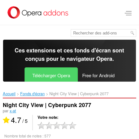
Aller
au
contenu
principal
Ces extensions et ces fonds d'écran sont
conçus pour le
navigateur Opera
.
Télécharger Opera
Free for Android
Accueil
Fonds d'écran
Night City View | Cyberpunk 2077‎
Night City View | Cyberpunk 2077
par
x-at
4.7
Votre note
/ 5
Nombre total de notes :
577