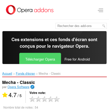
Aller
au
contenu
principal
Ces extensions et ces fonds d'écran sont
conçus pour le
navigateur Opera
.
Télécharger Opera
Free for Android
Accueil
Fonds d'écran
Mecha - Classic‎
Mecha - Classic
par
Opera Software
4.7
Votre note
/ 5
Nombre total de notes :
54