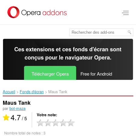
Aller
au
contenu
principal
Ces extensions et ces fonds d'écran sont
conçus pour le
navigateur Opera
.
Télécharger Opera
Free for Android
Accueil
Fonds d'écran
Maus Tank‎
Maus Tank
par
bot-maza
4.7
Votre note
/ 5
Nombre total de notes :
3