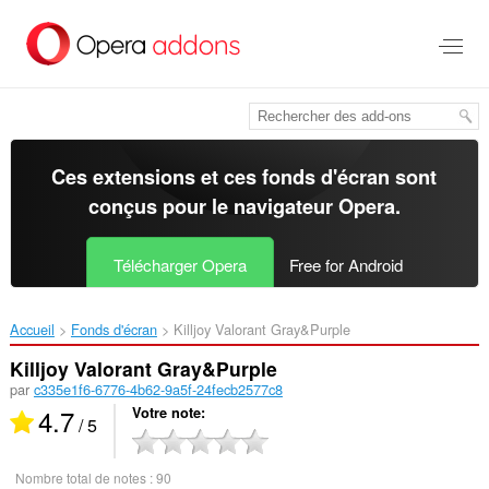
Aller
au
contenu
principal
Ces extensions et ces fonds d'écran sont
conçus pour le
navigateur Opera
.
Télécharger Opera
Free for Android
Accueil
Fonds d'écran
Killjoy Valorant Gray&Purple‎
Killjoy Valorant Gray&Purple
par
c335e1f6-6776-4b62-9a5f-24fecb2577c8
4.7
Votre note
/ 5
Nombre total de notes :
90