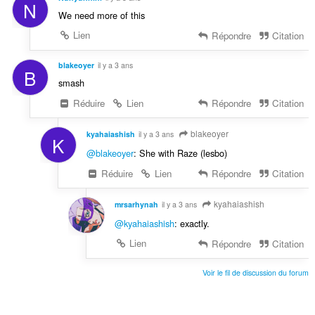
N
We need more of this
Lien
Répondre
Citation
blakeoyer
il y a 3 ans
B
smash
Réduire
Lien
Répondre
Citation
blakeoyer
kyahaiashish
il y a 3 ans
K
@blakeoyer
: She with Raze (lesbo)
Réduire
Lien
Répondre
Citation
kyahaiashish
mrsarhynah
il y a 3 ans
@kyahaiashish
: exactly.
Lien
Répondre
Citation
Voir le fil de discussion du forum