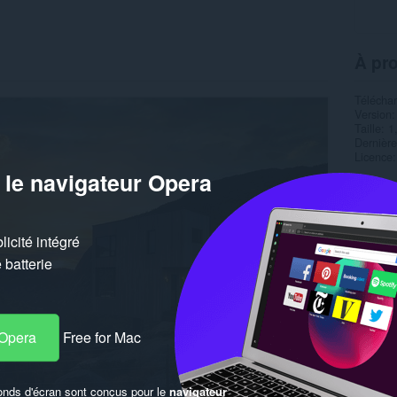
À pr
Télécha
Version
Taille
1
Dernière
Licence
 le navigateur Opera
icité intégré
batterie
 Opera
Free for Mac
onds d'écran sont conçus pour le
navigateur