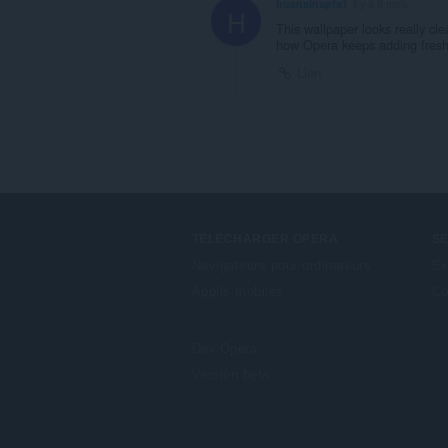
husnainapfa1
il y a 9 mois
H
This wallpaper looks really cl
how Opera keeps adding fresh, 
Lien
TÉLÉCHARGER OPERA
S
Navigateurs pour ordinateurs
Ex
Applis mobiles
Co
Dev.Opera
Version beta
F
o