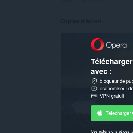
Nombre total de notes :
86
Copies d'écran
Télécharger
avec :
bloqueur de publ
économiseur de 
VPN gratuit
Télécharger
Ces extensions et ces f