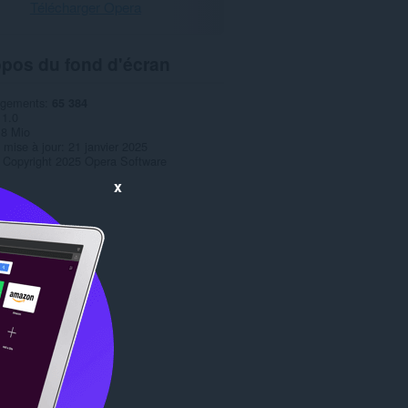
Télécharger Opera
opos du fond d'écran
rgements
65 384
1.0
,8 Mio
 mise à jour
21 janvier 2025
Copyright 2025 Opera Software
x