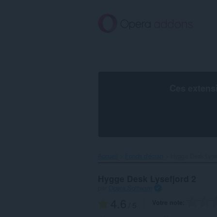
Aller
au
contenu
principal
Ces extens
Accueil
Fonds d'écran
Hygge Desk Lysef
Hygge Desk Lysefjord 2
par
Opera Software
4.6
Votre note
/ 5