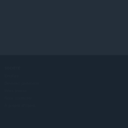
SOCIÉTÉ
Emplois
Devenez partenaire
Infos presse
Nous contacter
À propos d'Opera