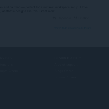
ean and calming — perfect for a minimal workspace setup. I love
aesthetic designs like this. Great work!
Répondre
Citation
Voir le fil de discussion du forum
ERVICES
BESOIN D'AIDE ?
tensions
Aide et support
mpte Opera
Blogs Opera
Forums Opera