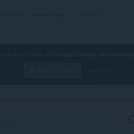
Extensions
Fonds d'écran
Développement
ions et ces fonds d'écran sont conçus pour le
navig
Télécharger Opera
Free for Mac
jord 2‎