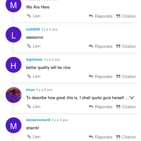
M
We Are Here
Lien
Répondre
Citation
lylA9009
il y a 3 ans
L
awesome
Lien
Répondre
Citation
highheels
il y a 3 ans
H
better quality will be nice
Lien
Répondre
Citation
hirun
il y a 3 ans
To describe how great this is, I shall quote gura herself ..."a"
Lien
Répondre
Citation
mementomori9
il y a 3 ans
M
sharrrk!
Lien
Répondre
Citation