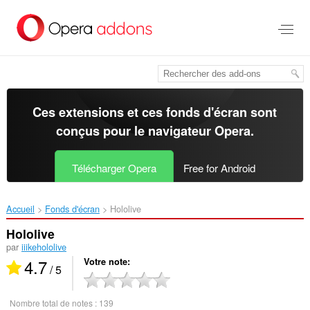
Aller
au
contenu
principal
Ces extensions et ces fonds d'écran sont
conçus pour le
navigateur Opera
.
Télécharger Opera
Free for Android
Accueil
Fonds d'écran
Hololive‎
Hololive
par
iiikehololive
4.7
Votre note
/ 5
Nombre total de notes :
139