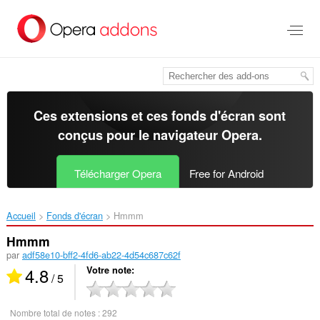
Aller
au
contenu
principal
Ces extensions et ces fonds d'écran sont
conçus pour le
navigateur Opera
.
Télécharger Opera
Free for Android
Accueil
Fonds d'écran
Hmmm‎
Hmmm
par
adf58e10-bff2-4fd6-ab22-4d54c687c62f
4.8
Votre note
/ 5
Nombre total de notes :
292