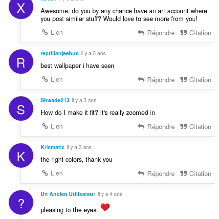
X
Awesome, do you by any chance have an art account where
you post similar stuff? Would love to see more from you!
Lien
Répondre
Citation
reptilianjeebus
il y a 3 ans
R
best wallpaper i have seen
Lien
Répondre
Citation
Shwade213
il y a 3 ans
S
How do I make it fit? it's really zoomed in
Lien
Répondre
Citation
Krismatic
il y a 3 ans
K
the right colors, thank you
Lien
Répondre
Citation
Un Ancien Utilisateur
il y a 4 ans
?
pleasing to the eyes.