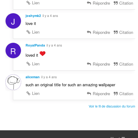
Lien
Répondre
Citation
joshymk2
il y a 4 ans
J
love it
Lien
Répondre
Citation
RoyalPanda
il y a 4 ans
R
loved it
Lien
Répondre
Citation
aliceman
il y a 4 ans
such an original title for such an amazing wallpaper
Lien
Répondre
Citation
Voir le fil de discussion du forum