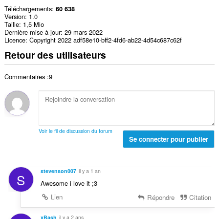
Téléchargements
60 638
Version
1.0
Taille
1,5 Mio
Dernière mise à jour
29 mars 2022
Licence
Copyright 2022 adf58e10-bff2-4fd6-ab22-4d54c687c62f
Retour des utilisateurs
Commentaires :9
Voir le fil de discussion du forum
Se connecter pour publier
stevenson007
il y a 1 an
S
Awesome i love it ;3
Lien
Répondre
Citation
xBash
il y a 2 ans