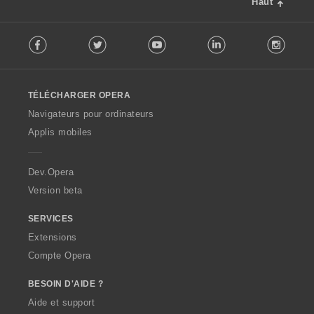
Haut
F
Facebook
Twitter
Youtube
LinkedIn
Instag
o
l
l
o
TÉLÉCHARGER OPERA
w
O
Navigateurs pour ordinateurs
p
Applis mobiles
e
r
a
Dev.Opera
Version beta
SERVICES
Extensions
Compte Opera
BESOIN D'AIDE ?
Aide et support