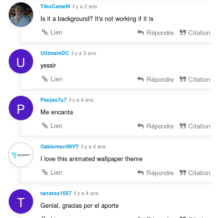
TikoCamel9
il y a 2 ans
Is it a background? It's not working if it is
Lien
Répondre
Citation
UltimateDC
il y a 3 ans
U
yessir
Lien
Répondre
Citation
Paojas7u7
il y a 4 ans
P
Me encanta
Lien
Répondre
Citation
Oaklomon99YT
il y a 4 ans
I love this animated wallpaper theme
Lien
Répondre
Citation
tanatos1057
il y a 4 ans
T
Genial, gracias por el aporte