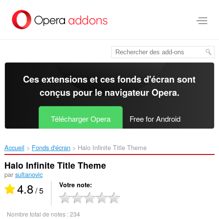
Aller
au
contenu
principal
Ces extensions et ces fonds d'écran sont
conçus pour le
navigateur Opera
.
Télécharger Opera
Free for Android
Accueil
Fonds d'écran
Halo Infinite Title Theme‎
Halo Infinite Title Theme
par
sultanovic
4.8
Votre note
/ 5
Nombre total de notes :
234