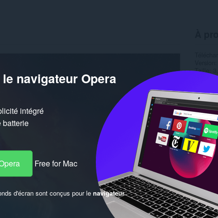
À pr
Télécha
Version
Taille
3
 le navigateur Opera
Dernière
Licence
icité intégré
batterie
 Opera
Free for Mac
onds d'écran sont conçus pour le
navigateur