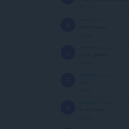
Lien
ALOX37
il y a 2 ans
A
fernan el insano
Lien
JuanDavidvc
il y a 3 ans
J
Fernan, papasito
Lien
FabrizioS23
il y a 3 ans
F
Hola
Lien
AAntonioo
il y a 3 ans
A
Te amo, Fernan
Lien