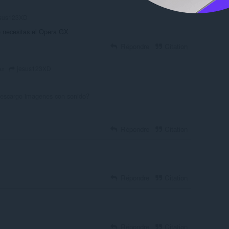
sus123XD
e necesitas el Opera GX
Répondre
Citation
jesus123XD
 an
descargo imagenes con sonido?
Répondre
Citation
Répondre
Citation
Répondre
Citation