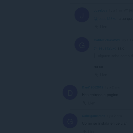
je
JoseLoy
il y a 1 an
J
@jesus123xd
: creo qu
Lien
GatitoSebasWWE
il y a 1
G
@jesus123xd
said:
alguien sabe como 
no se
Lien
Dani19862012
il y a 2 ans
D
Has entrado a pagina
Lien
Gabrigamereria
il y a 2 ans
G
Cómo se instala en celular
Lien