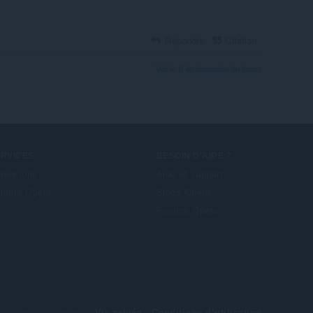
Répondre
Citation
Voir le fil de discussion du forum
ERVICES
BESOIN D'AIDE ?
tensions
Aide et support
mpte Opera
Blogs Opera
Forums Opera
© Opera Software
Vie privée
Conditions d’utilisation