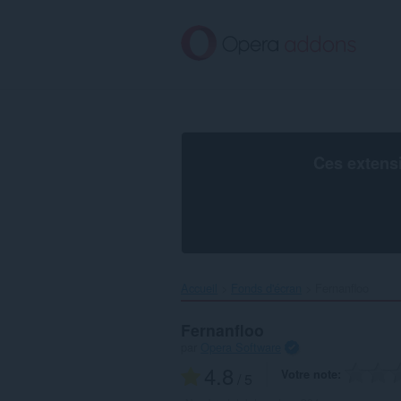
Aller
au
contenu
principal
Ces extens
Accueil
Fonds d'écran
Fernanfloo‎
Fernanfloo
par
Opera Software
4.8
Votre note
/ 5