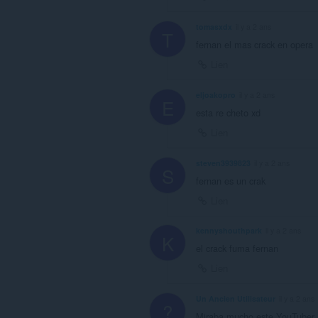
tomasxdx
il y a 2 ans
T
fernan el mas crack en opera
Lien
eljoakopro
il y a 2 ans
E
esta re cheto xd
Lien
steven3939823
il y a 2 ans
S
fernan es un crak
Lien
kennyshouthpark
il y a 2 ans
K
el crack fuma fernan
Lien
Un Ancien Utilisateur
il y a 2 ans
?
Miraba mucho este YouTuber