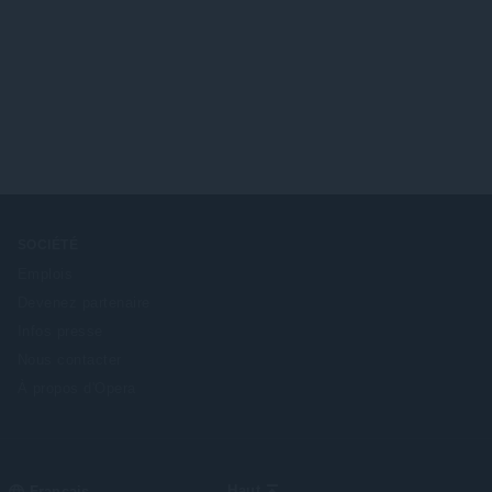
SOCIÉTÉ
Emplois
Devenez partenaire
Infos presse
Nous contacter
À propos d'Opera
Select
Haut