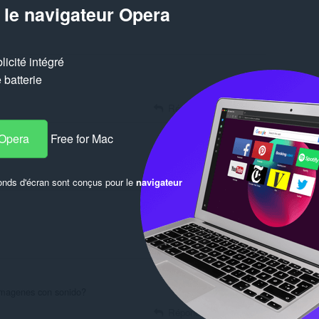
 le navigateur Opera
icité intégré
batterie
Répondre
Citation
 Opera
Free for Mac
Répondre
Citation
onds d'écran sont conçus pour le
navigateur
Répondre
Citation
imagenes con sonido?
Répondre
Citation