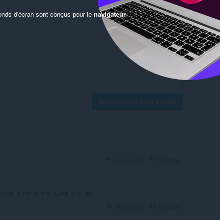
onds d'écran sont conçus pour le
navigateur
Se connecter pour publier
Répondre
Citation
шее, а так очень даже красиво
Répondre
Citation