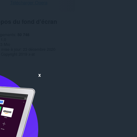
Télécharger Opera
opos du fond d'écran
rgements
50 748
1.0
,3 Mio
 mise à jour
23 décembre 2020
Copyright 2019 x-at
x