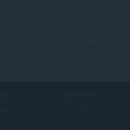
Répondre
Citation
Voir le fil de discussion du forum
ERVICES
BESOIN D'AIDE ?
tensions
Aide et support
mpte Opera
Blogs Opera
Forums Opera