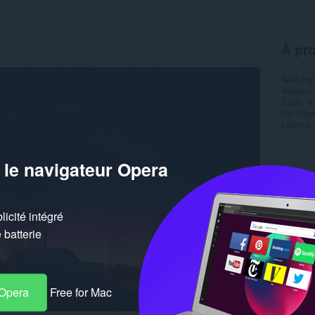
À pr
Télécha
Version
Taille
6
Dernière
Licence
 le navigateur Opera
icité intégré
batterie
 Opera
Free for Mac