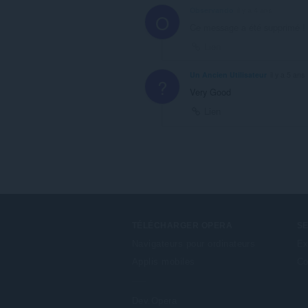
Observando
il y a 4 ans
O
Ce message a été supprimé !
Lien
Un Ancien Utilisateur
il y a 5 ans
?
Very Good
Lien
TÉLÉCHARGER OPERA
S
Navigateurs pour ordinateurs
Ex
Applis mobiles
Co
Dev.Opera