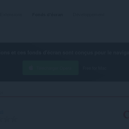
Extensions
Fonds d'écran
Développement
ions et ces fonds d'écran sont conçus pour le
navig
Télécharger Opera
Free for Mac
01‎
c5