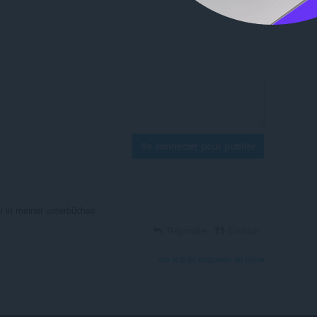
Se connecter pour publier
er in meiner unterbüchse
Répondre
Citation
Voir le fil de discussion du forum