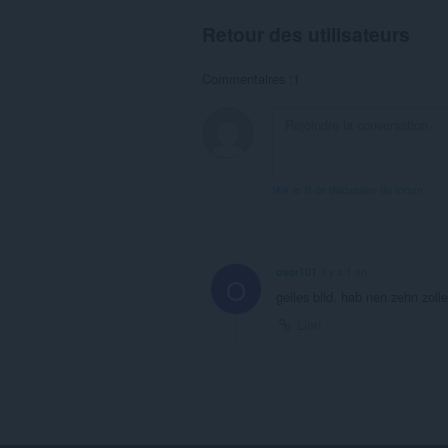
Retour des utilisateurs
Commentaires :1
Voir le fil de discussion du forum
oscr101
il y a 1 an
O
geiles bild. hab nen zehn zoll
Lien