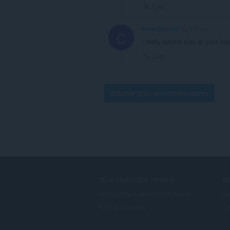
Lien
conky2point0
il y a 2 ans
C
i really wanna stay at your hou
Lien
Afficher plus de commentaires
TÉLÉCHARGER OPERA
S
Navigateurs pour ordinateurs
Ex
Applis mobiles
Co