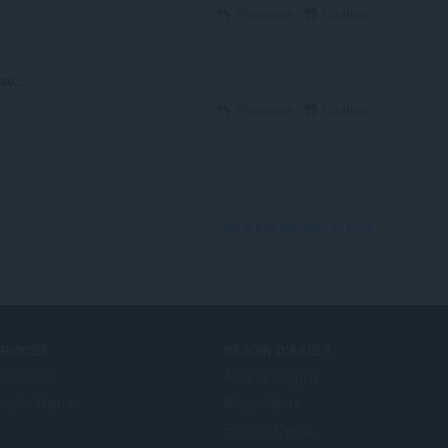
Répondre
Citation
se...
Répondre
Citation
Voir le fil de discussion du forum
ERVICES
BESOIN D'AIDE ?
tensions
Aide et support
mpte Opera
Blogs Opera
Forums Opera