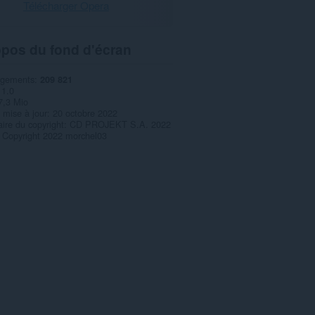
Télécharger Opera
opos du fond d'écran
rgements
209 821
1.0
7,3 Mio
 mise à jour
20 octobre 2022
aire du copyright
CD PROJEKT S.A. 2022
Copyright 2022 morchel03