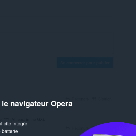
Se connecter pour publier
Répondre
Citation
 le navigateur Opera
er??? (At least in the GX).
icité intégré
Répondre
Citation
batterie