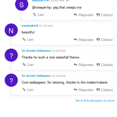
Sukuna-3141
il y a 2 ans
S
@creeper-hp: yep,that creeps me
Lien
Répondre
Citation
nandaska16
il y a 5 ans
N
beautiful
Lien
Répondre
Citation
Un Ancien Utilisateur
il y a 5 ans
?
Thanks for such a nice waterfall theme.
Lien
Répondre
Citation
Un Ancien Utilisateur
il y a 5 ans
?
Cool wallpapers. So relaxing, thanks to the maker/makers
Lien
Répondre
Citation
Voir le fil de discussion du forum