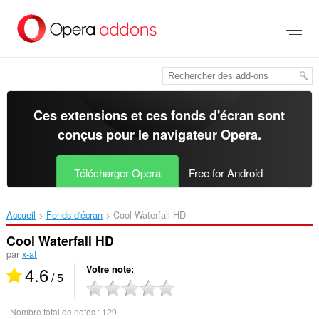
Aller
au
contenu
principal
Ces extensions et ces fonds d'écran sont
conçus pour le
navigateur Opera
.
Télécharger Opera
Free for Android
Accueil
Fonds d'écran
Cool Waterfall HD‎
Cool Waterfall HD
par
x-at
4.6
Votre note
/ 5
Nombre total de notes :
129