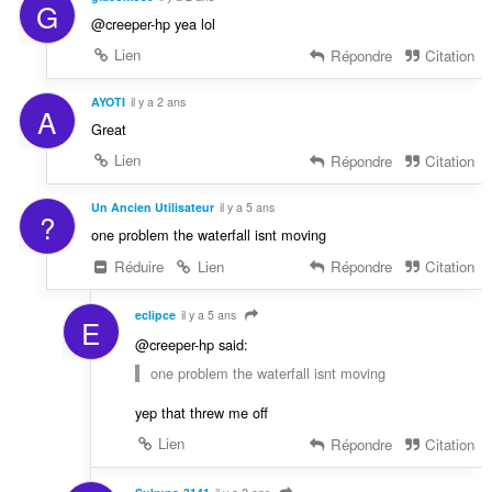
G
@creeper-hp yea lol
Lien
Répondre
Citation
AYOTI
il y a 2 ans
A
Great
Lien
Répondre
Citation
Un Ancien Utilisateur
il y a 5 ans
?
one problem the waterfall isnt moving
Réduire
Lien
Répondre
Citation
eclipce
il y a 5 ans
E
@creeper-hp said:
one problem the waterfall isnt moving
yep that threw me off
Lien
Répondre
Citation