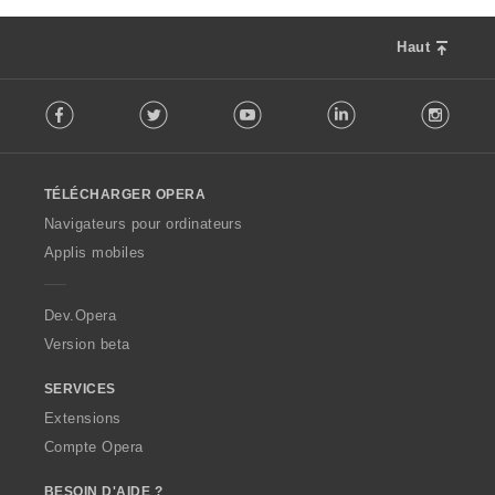
Haut
F
Facebook
Twitter
Youtube
LinkedIn
Instag
o
l
l
o
TÉLÉCHARGER OPERA
w
O
Navigateurs pour ordinateurs
p
Applis mobiles
e
r
a
Dev.Opera
Version beta
SERVICES
Extensions
Compte Opera
BESOIN D'AIDE ?