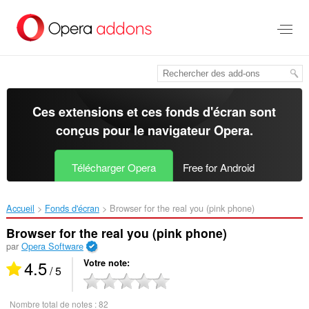
Aller
au
contenu
principal
Ces extensions et ces fonds d'écran sont
conçus pour le
navigateur Opera
.
Télécharger Opera
Free for Android
Accueil
Fonds d'écran
Browser for the real you (pink phone)‎
Browser for the real you (pink phone)
par
Opera Software
4.5
Votre note
/ 5
Nombre total de notes :
82