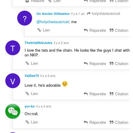
Réduire
Lien
Répondre
Citation
holycheesuscrust
Un Ancien Utilisateur
il y a 1 an
?
@holycheesuscrust
: me
Lien
Répondre
Citation
TheInfallibleJules
il y a 2 ans
T
I love the tats and the chain. He looks like the guys I chat with
on NKP.
Lien
Répondre
Citation
ValDee75
il y a 3 ans
V
Love it, he's adorable
Lien
Répondre
Citation
yur-ko
il y a 4 ans
Отстой.
Lien
Répondre
Citation