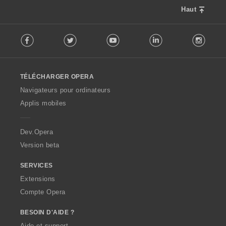
Haut
F
Facebook
Twitter
Youtube
LinkedIn
Instag
o
l
l
o
TÉLÉCHARGER OPERA
w
O
Navigateurs pour ordinateurs
p
Applis mobiles
e
r
a
Dev.Opera
Version beta
SERVICES
Extensions
Compte Opera
BESOIN D'AIDE ?
Aide et support