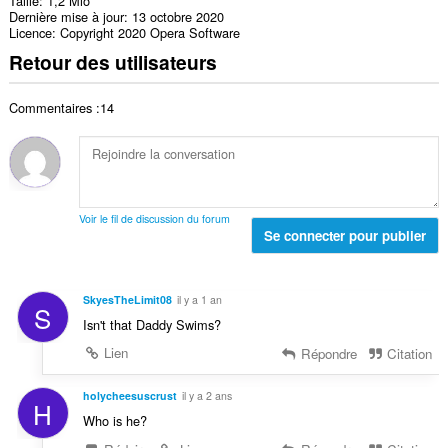
Taille
1,2 Mio
Dernière mise à jour
13 octobre 2020
Licence
Copyright 2020 Opera Software
Retour des utilisateurs
Commentaires :14
Voir le fil de discussion du forum
Se connecter pour publier
SkyesTheLimit08
il y a 1 an
S
Isn't that Daddy Swims?
Lien
Répondre
Citation
holycheesuscrust
il y a 2 ans
H
Who is he?