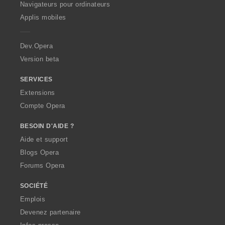
O
Navigateurs pour ordinateurs
p
Applis mobiles
e
r
a
Dev.Opera
Version beta
SERVICES
Extensions
Compte Opera
BESOIN D'AIDE ?
Aide et support
Blogs Opera
Forums Opera
SOCIÉTÉ
Emplois
Devenez partenaire