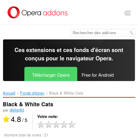
Aller
au
contenu
principal
Ces extensions et ces fonds d'écran sont
conçus pour le
navigateur Opera
.
Télécharger Opera
Free for Android
Accueil
Fonds d'écran
Black & White Cats‎
Black & White Cats
par
dkiller83
4.8
Votre note
/ 5
Nombre total de notes :
21