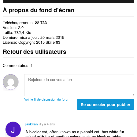
À propos du fond d'écran
Téléchargements
22 733
Version
2.0
Taille
782,4 Kio
Dernière mise à jour
20 mars 2015
Licence
Copyright 2015 dkiller83
Retour des utilisateurs
Commentaires :1
Voir le fil de discussion du forum
Se connecter pour publier
jaskiran
il y a 4 ans
J
A bicolor cat, often known as a piebald cat, has white fur
mixed with fur of another colour, such as black or tabby.