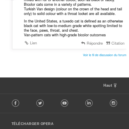
Bicolor cats come in a variety of patterns.
Turkish Van design (colour on the crown of the head and tail
only) to solid colour with a throat locket are all available.
In the United States, a tuxedo cat is defined as an otherwise
black cat with low-to-medium grade white spotting limited to
the face, paws, throat, and chest.
Van-pattern cats with high-grade bicolor outcomes
Lien
Répondre
Citation
Voir le fil de discussion du forum
Haut
F
Facebook
Twitter
Youtube
LinkedIn
Instag
o
l
l
o
TÉLÉCHARGER OPERA
w