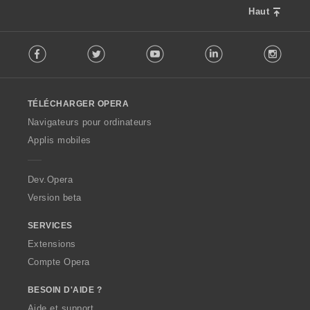
Haut
F
Facebook
Twitter
Youtube
LinkedIn
Instag
o
l
l
o
TÉLÉCHARGER OPERA
w
O
Navigateurs pour ordinateurs
p
Applis mobiles
e
r
a
Dev.Opera
Version beta
SERVICES
Extensions
Compte Opera
BESOIN D'AIDE ?
Aide et support