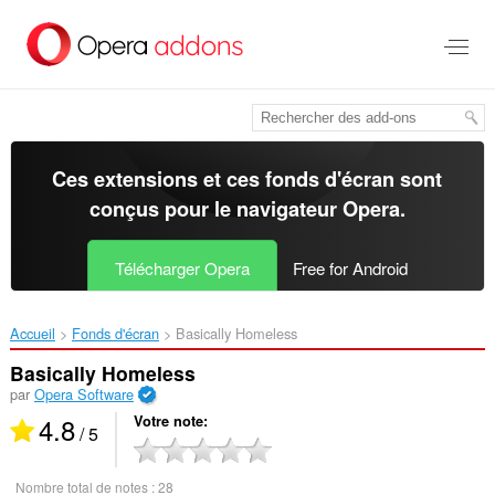
Aller
au
contenu
principal
Ces extensions et ces fonds d'écran sont
conçus pour le
navigateur Opera
.
Télécharger Opera
Free for Android
Accueil
Fonds d'écran
Basically Homeless‎
Basically Homeless
par
Opera Software
4.8
Votre note
/ 5
Nombre total de notes :
28