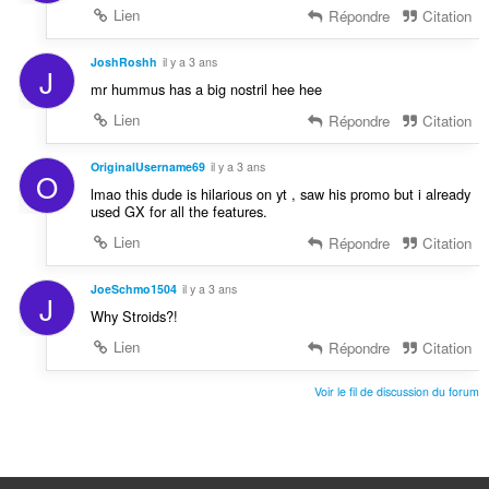
Lien
Répondre
Citation
JoshRoshh
il y a 3 ans
J
mr hummus has a big nostril hee hee
Lien
Répondre
Citation
OriginalUsername69
il y a 3 ans
O
lmao this dude is hilarious on yt , saw his promo but i already
used GX for all the features.
Lien
Répondre
Citation
JoeSchmo1504
il y a 3 ans
J
Why Stroids?!
Lien
Répondre
Citation
Voir le fil de discussion du forum