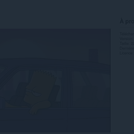
À pr
Télécha
Version
Taille
2
Dernière
Licence