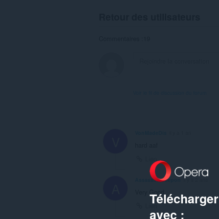
Retour des utilisateurs
Commentaires :19
Voir le fil de discussion du forum
VonMadeDis
il y a 1 an
V
hard aaf
Lien
Assassinsdeepon
il y a 2 ans
A
Very Good
Télécharger
Lien
avec :