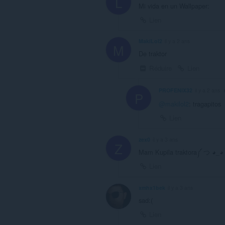
L
Mi vida en un Wallpaper:
Lien
MakiLol2
il y a 2 ans
M
De traktor
Réduire
Lien
PROFENIX32
il y a 2 ans
P
@makilol2
: tragapitos
Lien
zex0
il y a 3 ans
Z
Mam Kupila traktora༼ つ ◕_
Lien
xmhx1bek
il y a 3 ans
sad:(
Lien