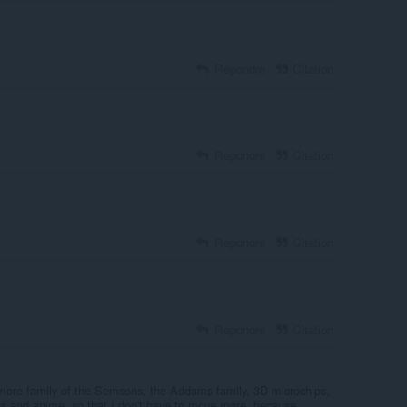
Répondre
Citation
Répondre
Citation
Répondre
Citation
Répondre
Citation
more family of the Semsons, the Addams family, 3D microchips,
 and anime, so that I don't have to move more, because