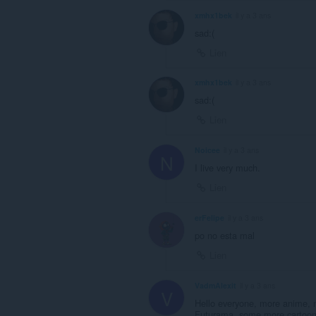
xmhx1bek
il y a 3 ans
sad:(
Lien
xmhx1bek
il y a 3 ans
sad:(
Lien
Noicee
il y a 3 ans
N
I live very much.
Lien
erFelipe
il y a 3 ans
po no esta mal
Lien
VadmAlexit
il y a 3 ans
V
Hello everyone, more anime, 
Futurama, some more cartoons