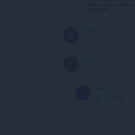
watching a repeating two frame
Simpson's car.
Lien
morphace
il y a 3 ans
M
bort
Lien
mrtoy
il y a 3 ans
Nice
Réduire
Lien
0rigina1yt
il y a 3 ans
0
@mrtoy
: agreed
Lien