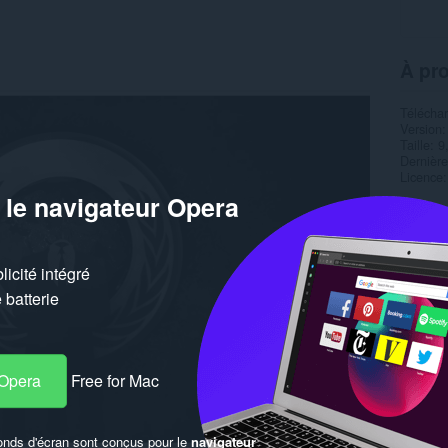
À pr
Télécha
Version
Taille
9
Dernière
Licence
 le navigateur Opera
icité intégré
batterie
 Opera
Free for Mac
onds d'écran sont conçus pour le
navigateur