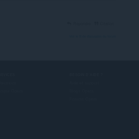
Répondre
Citation
Voir le fil de discussion du forum
ERVICES
BESOIN D'AIDE ?
tensions
Aide et support
mpte Opera
Blogs Opera
Forums Opera