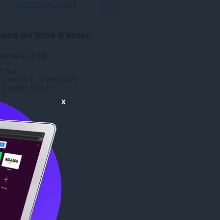
Télécharger Opera
opos du fond d'écran
rgements
21 836
1.0
,7 Mio
 mise à jour
12 février 2016
Copyright 2016 x-at
x