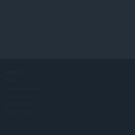
SOCIÉTÉ
Emplois
Devenez partenaire
Infos presse
Nous contacter
À propos d'Opera