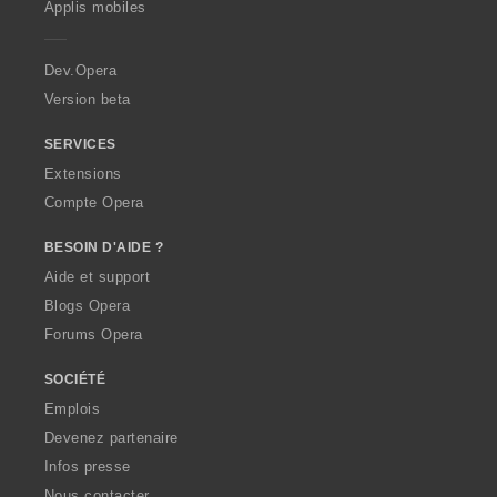
Applis mobiles
e
r
a
Dev.Opera
Version beta
SERVICES
Extensions
Compte Opera
BESOIN D'AIDE ?
Aide et support
Blogs Opera
Forums Opera
SOCIÉTÉ
Emplois
Devenez partenaire
Infos presse
Nous contacter