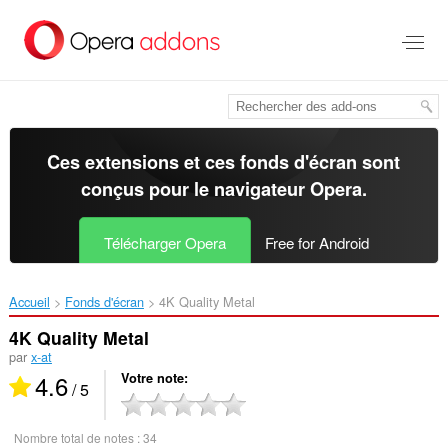
Aller
au
contenu
principal
Ces extensions et ces fonds d'écran sont
conçus pour le
navigateur Opera
.
Télécharger Opera
Free for Android
Accueil
Fonds d'écran
4K Quality Metal‎
4K Quality Metal
par
x-at
4.6
Votre note
/ 5
Nombre total de notes :
34