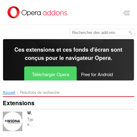
Aller
au
contenu
principal
Ces extensions et ces fonds d'écran sont
conçus pour le
navigateur Opera
.
Télécharger Opera
Free for Android
Accueil
Résultats de recherche
Extensions
W3DNA
Typ
e...