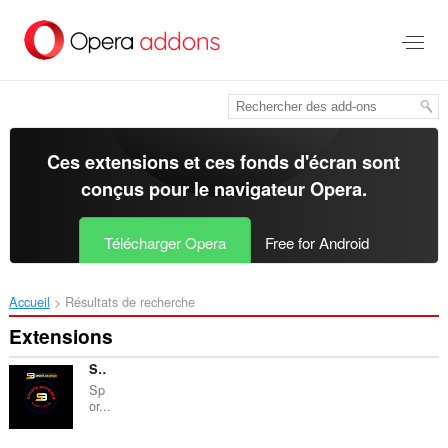
Aller
au
contenu
principal
Ces extensions et ces fonds d'écran sont
conçus pour le
navigateur Opera
.
Télécharger Opera
Free for Android
Accueil
Résultats de recherche
Extensions
SPORTS BROWSER
Sp
or...