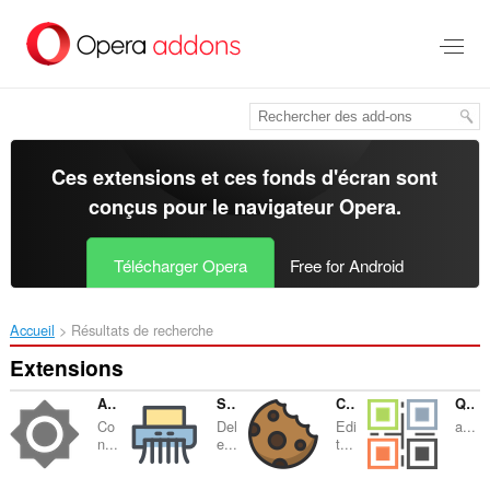
Aller
au
contenu
principal
Ces extensions et ces fonds d'écran sont
conçus pour le
navigateur Opera
.
Télécharger Opera
Free for Android
Accueil
Résultats de recherche
Extensions
Adjust Screen Brightness
Self-Destructing Cookies
Cookie Editor
QR Code Reader
Co
Del
Edi
a...
n...
e...
t...