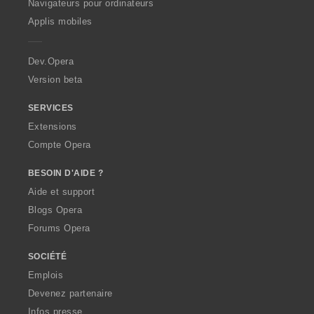
O
Navigateurs pour ordinateurs
:
:
p
Applis mobiles
e
r
a
Dev.Opera
Version beta
SERVICES
Extensions
Compte Opera
BESOIN D'AIDE ?
Aide et support
Blogs Opera
Forums Opera
SOCIÉTÉ
Emplois
Devenez partenaire
Infos presse