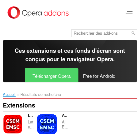
Aller
au
contenu
principal
Ces extensions et ces fonds d'écran sont
conçus pour le
navigateur Opera
.
Télécharger Opera
Free for Android
Accueil
Résultats de recherche
Extensions
LastQuake - EMSC
AllQuakes
Lat
All
e...
E...