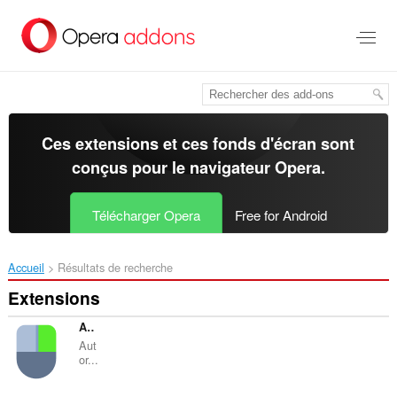
Aller
au
contenu
principal
Ces extensions et ces fonds d'écran sont
conçus pour le
navigateur Opera
.
Télécharger Opera
Free for Android
Accueil
Résultats de recherche
Extensions
Allow Copy Plus
Aut
or...