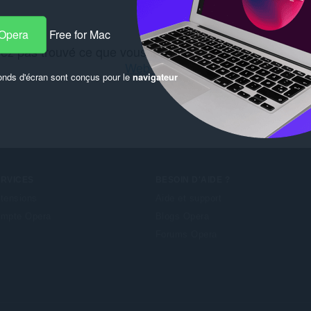
 Opera
Free for Mac
ez pas trouvé ce que vous recherchiez ? Découvrez le(
Web Store
.
onds d'écran sont conçus pour le
navigateur
ERVICES
BESOIN D'AIDE ?
tensions
Aide et support
mpte Opera
Blogs Opera
Forums Opera