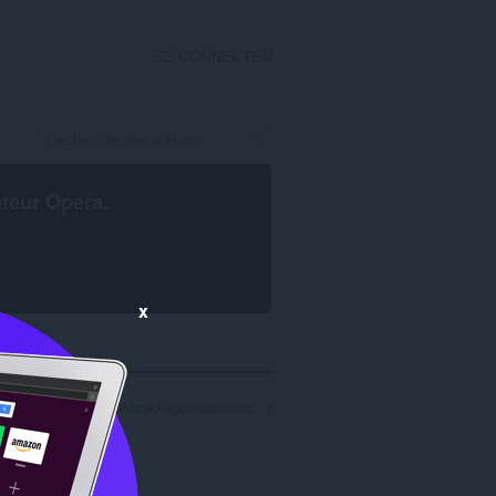
SE CONNECTER
ateur Opera
.
x
'b03d37d5-0d14-4b99-bc9d-96b29aa05ccc': 1