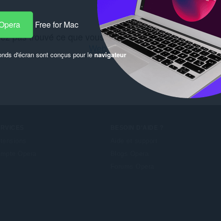
 Opera
Free for Mac
ez pas trouvé ce que vous recherchiez ? Découvrez le(
Web Store
.
onds d'écran sont conçus pour le
navigateur
ERVICES
BESOIN D'AIDE ?
tensions
Aide et support
mpte Opera
Blogs Opera
Forums Opera