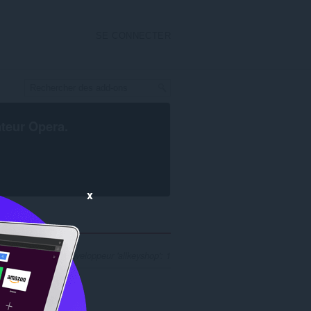
SE CONNECTER
ateur Opera
.
x
cherche pour le développeur 'allkeyshop': 1