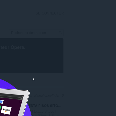
SE CONNECTER
ateur Opera
.
x
 pour le développeur 'alainahopeofficial': 5
VENTA PISOS SITGES
Real Estate Sitges |
.
Houses Sitges & Flats...