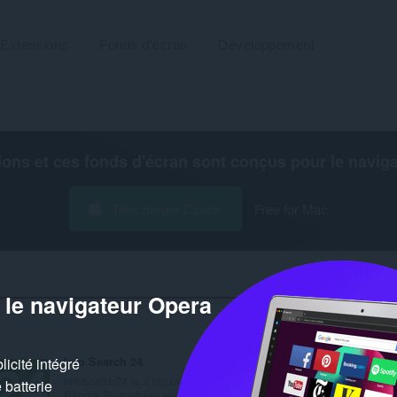
Extensions
Fonds d'écran
Développement
ions et ces fonds d'écran sont conçus pour le
navig
Télécharger Opera
Free for Mac
 le navigateur Opera
Nombre de résultats de recherche
Info Search 24
Succeed Online
icité intégré
infosearch24 is a popular
Here are Best and fast
batterie
Bangla Blog where you...
ways to make money, i..