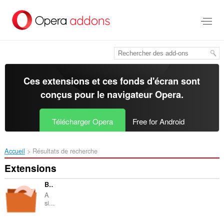
Aller
au
contenu
principal
Ces extensions et ces fonds d'écran sont
conçus pour le
navigateur Opera
.
Télécharger Opera
Free for Android
Accueil
Résultats de recherche
Extensions
Bulk URL Opener
A
si...