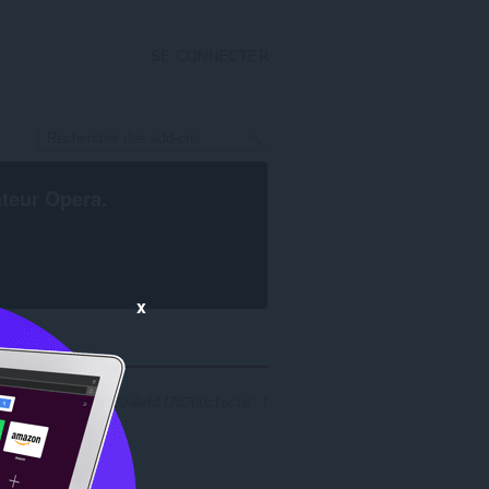
SE CONNECTER
ateur Opera
.
x
 '9f5c4a27-455e-4669-8efd-f7d700c1ec1e': 1