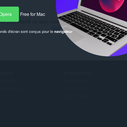
 Opera
Free for Mac
ez pas trouvé ce que vous recherchiez ? Découvrez le(
Web Store
.
onds d'écran sont conçus pour le
navigateur
ERVICES
BESOIN D'AIDE ?
tensions
Aide et support
mpte Opera
Blogs Opera
Forums Opera