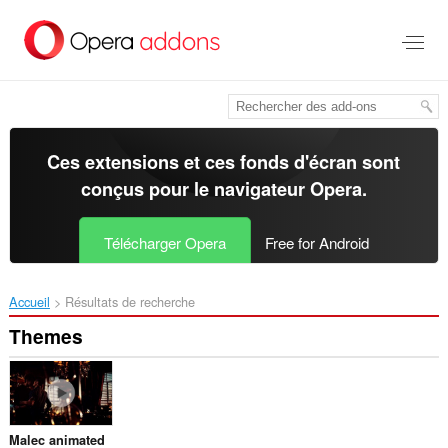
Aller
au
contenu
principal
Ces extensions et ces fonds d'écran sont
conçus pour le
navigateur Opera
.
Télécharger Opera
Free for Android
Accueil
Résultats de recherche
Themes
Malec animated