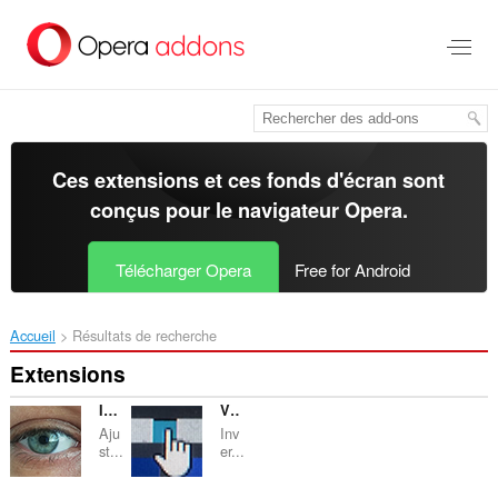
Aller
au
contenu
principal
Ces extensions et ces fonds d'écran sont
conçus pour le
navigateur Opera
.
Télécharger Opera
Free for Android
Accueil
Résultats de recherche
Extensions
Image & Video Adjuster
Video Speed Control
Aju
Inv
st...
er...