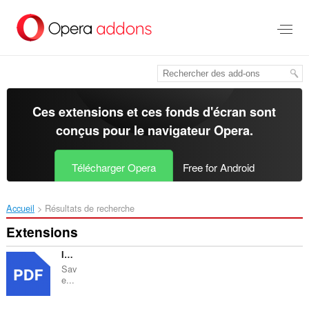
Aller
au
contenu
principal
Ces extensions et ces fonds d'écran sont
conçus pour le
navigateur Opera
.
Télécharger Opera
Free for Android
Accueil
Résultats de recherche
Extensions
Image to PDF Converter : Save as Pdf
Sav
e...