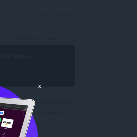
SE CONNECTER
ateur Opera
.
x
 '00aaa87b-ce0c-45d4-84fa-85fce966ab01': 1