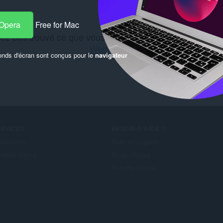
 Opera
Free for Mac
ez pas trouvé ce que vous recherchiez ? Découvrez le(
Web Store
.
onds d'écran sont conçus pour le
navigateur
ERVICES
BESOIN D'AIDE ?
tensions
Aide et support
mpte Opera
Blogs Opera
Forums Opera