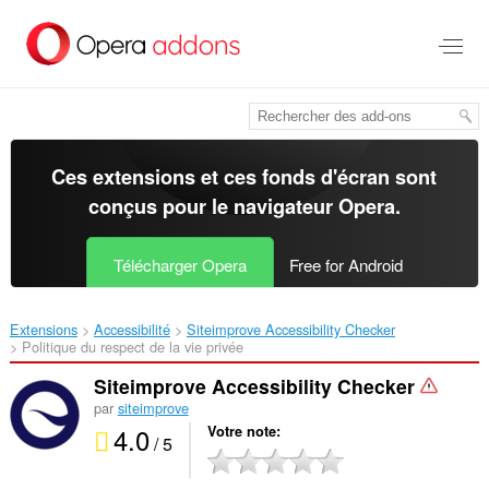
Aller
au
contenu
principal
Ces extensions et ces fonds d'écran sont
conçus pour le
navigateur Opera
.
Télécharger Opera
Free for Android
Extensions
Accessibilité
Siteimprove Accessibility Checker‎
Politique du respect de la vie privée
Siteimprove Accessibility Checker
par
siteimprove
4.0
Votre note
/ 5