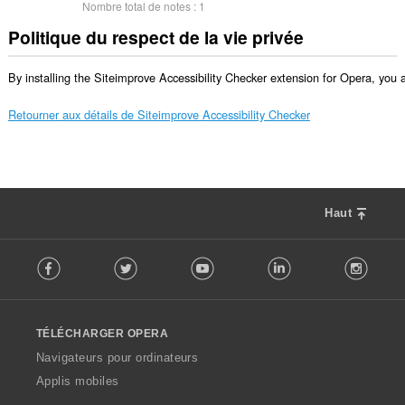
Nombre total de notes :
1
Politique du respect de la vie privée
By installing the Siteimprove Accessibility Checker extension for Opera, you 
Retourner aux détails de Siteimprove Accessibility Checker
Haut
F
Facebook
Twitter
Youtube
LinkedIn
Instag
o
l
l
o
TÉLÉCHARGER OPERA
w
O
Navigateurs pour ordinateurs
p
Applis mobiles
e