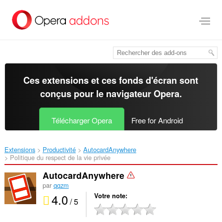
Aller
au
contenu
principal
Ces extensions et ces fonds d'écran sont
conçus pour le
navigateur Opera
.
Télécharger Opera
Free for Android
Extensions
Productivité
AutocardAnywhere‎
Politique du respect de la vie privée
AutocardAnywhere
par
qqzm
4.0
Votre note
/ 5