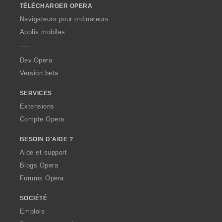
TÉLÉCHARGER OPERA
w
O
Navigateurs pour ordinateurs
p
Applis mobiles
e
r
a
Dev.Opera
Version beta
SERVICES
Extensions
Compte Opera
BESOIN D'AIDE ?
Aide et support
Blogs Opera
Forums Opera
SOCIÉTÉ
Emplois