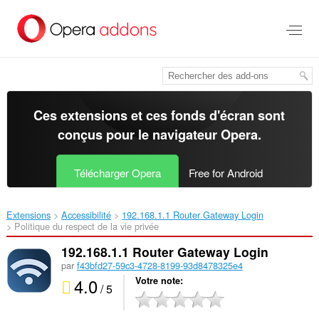
Aller
au
contenu
principal
Ces extensions et ces fonds d'écran sont
conçus pour le
navigateur Opera
.
Télécharger Opera
Free for Android
Extensions
Accessibilité
192.168.1.1 Router Gateway Login‎
Politique du respect de la vie privée
192.168.1.1 Router Gateway Login
par
f43bfd27-59c3-4728-8199-93d8478325e4
4.0
Votre note
/ 5