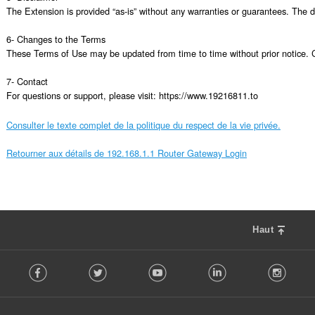
The Extension is provided “as-is” without any warranties or guarantees. The de
6- Changes to the Terms

These Terms of Use may be updated from time to time without prior notice. C
7- Contact

For questions or support, please visit: https://www.19216811.to
Consulter le texte complet de la politique du respect de la vie privée.
Retourner aux détails de 192.168.1.1 Router Gateway Login
Haut
F
Facebook
Twitter
Youtube
LinkedIn
Instag
o
l
l
o