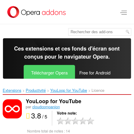
Aller
au
contenu
principal
Ces extensions et ces fonds d'écran sont
conçus pour le
navigateur Opera
.
Télécharger Opera
Free for Android
Extensions
Productivité
YouLoop for YouTube‎
Licence
YouLoop for YouTube
par
cloudcompanion
3.8
Votre note
/ 5
Nombre total de notes :
14