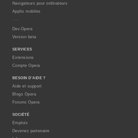
O
Navigateurs pour ordinateurs
p
Applis mobiles
e
r
a
Dev.Opera
Version beta
SERVICES
Extensions
Compte Opera
BESOIN D'AIDE ?
Aide et support
Blogs Opera
Forums Opera
SOCIÉTÉ
Emplois
Devenez partenaire