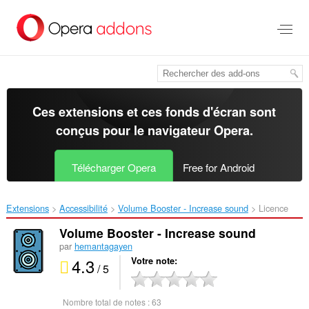
Aller
au
contenu
principal
Ces extensions et ces fonds d'écran sont
conçus pour le
navigateur Opera
.
Télécharger Opera
Free for Android
Extensions
Accessibilité
Volume Booster - Increase sound‎
Licence
Volume Booster - Increase sound
par
hemantagayen
4.3
Votre note
/ 5
Nombre total de notes :
63