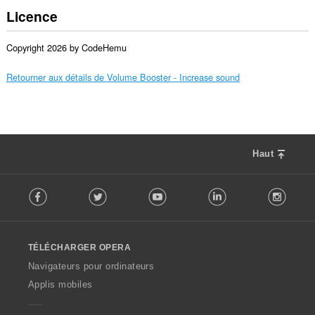
Licence
Copyright 2026 by CodeHemu
Retourner aux détails de Volume Booster - Increase sound
Haut
F
Facebook
Twitter
Youtube
LinkedIn
Instag
o
l
l
o
TÉLÉCHARGER OPERA
w
O
Navigateurs pour ordinateurs
p
Applis mobiles
e
r