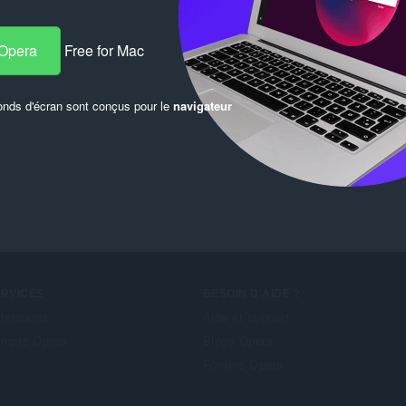
 Opera
Free for Mac
onds d'écran sont conçus pour le
navigateur
e
ERVICES
BESOIN D'AIDE ?
tensions
Aide et support
mpte Opera
Blogs Opera
Forums Opera