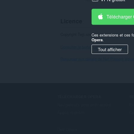
Télécharger
Licence
Copyright Tejji.com
Ces extensions et ces f
Opera
.
Consulter le texte complet de la licence.
Tout afficher
Retourner aux détails de Net Present Valu
TÉLÉCHARGER OPERA
S
Navigateurs pour ordinateurs
Ex
Applis mobiles
Co
Dev.Opera