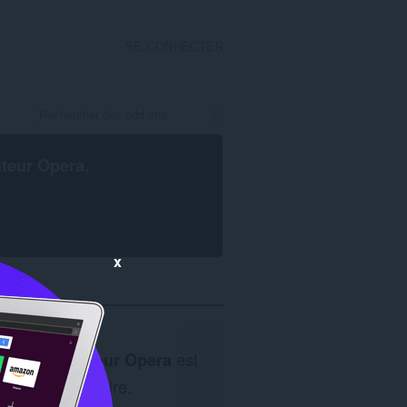
SE CONNECTER
ateur Opera
.
x
Le
navigateur Opera
est
nécessaire.