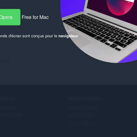
 Opera
Free for Mac
onds d'écran sont conçus pour le
navigateur
verter
ERVICES
BESOIN D'AIDE ?
tensions
Aide et support
mpte Opera
Blogs Opera
Forums Opera