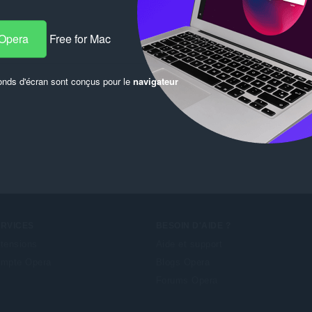
 Opera
Free for Mac
onds d'écran sont conçus pour le
navigateur
ERVICES
BESOIN D'AIDE ?
tensions
Aide et support
mpte Opera
Blogs Opera
Forums Opera