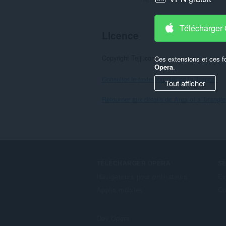
Télécharger
Licence
Copyright Tejji.com
Ces extensions et ces f
Opera
.
Consulter le texte complet de la licence.
Tout afficher
Retourner aux détails de Area of a Triangle
TÉLÉCHARGER OPERA
S
Navigateurs pour ordinateurs
Ex
Applis mobiles
Co
Dev.Opera