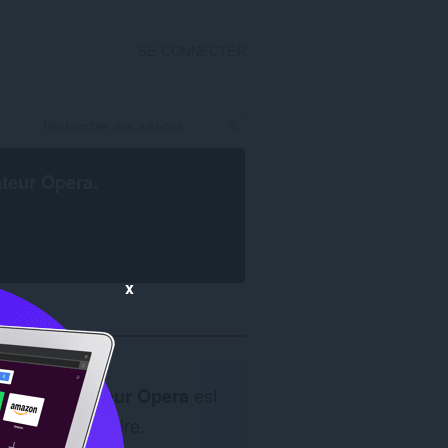
SE CONNECTER
ateur Opera
.
x
Le
navigateur Opera
est
nécessaire.