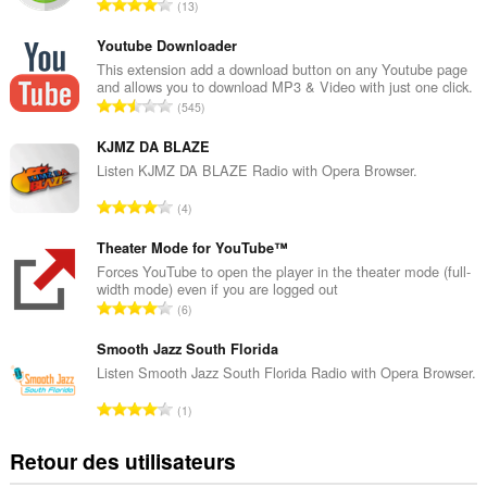
N
13
o
m
Youtube Downloader
b
This extension add a download button on any Youtube page
and allows you to download MP3 & Video with just one click.
r
N
545
e
o
t
m
KJMZ DA BLAZE
o
b
Listen KJMZ DA BLAZE Radio with Opera Browser.
t
r
a
N
4
e
l
o
t
d
m
Theater Mode for YouTube™
o
e
b
Forces YouTube to open the player in the theater mode (full-
t
n
width mode) even if you are logged out
r
a
N
o
6
e
l
o
t
t
d
m
Smooth Jazz South Florida
e
o
e
b
s
Listen Smooth Jazz South Florida Radio with Opera Browser.
t
n
r
:
a
N
o
1
e
l
o
t
t
d
m
e
Retour des utilisateurs
o
e
b
s
t