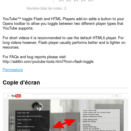
Nombre total de notes :
2
YouTube™ toggle Flash and HTML Players add-on adds a button to your
Opera toolbar to allow you toggle between two different player types that
YouTube supports.
For short videos it is recommended to use the default HTML5 player. For
long videos however, Flash player usually performs better and is lighter on
resources.
For FAQs and bug reports please visit:
http://add0n.com/youtube-tools.html?from=flash-toggle
Permissions
Copie d'écran
Cette
extension
peut
accéder
à
vos
onglets
et
vos
activités
de