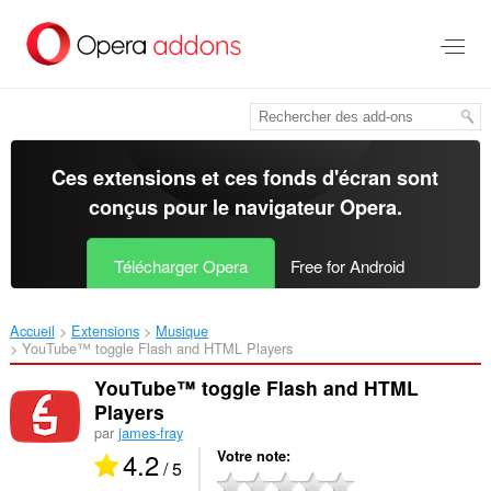
Aller
au
contenu
principal
Ces extensions et ces fonds d'écran sont
conçus pour le
navigateur Opera
.
Télécharger Opera
Free for Android
Accueil
Extensions
Musique
YouTube™ toggle Flash and HTML Players‎
YouTube™ toggle Flash and HTML
Players
par
james-fray
4.2
Votre note
/ 5