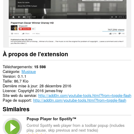
navigation.
À propos de l'extension
Téléchargements
15 598
Catégorie
Musique
Version
0.1.1
Taille
86,7 Kio
Dernière mise à jour
28 décembre 2016
Licence
Copyright 2016 james-fray
Site web du service
http://add0n.com/youtube-tools.html?from=toggle-flash
Page de support
http://add0n.com/youtube-tools.html?from=toggle-flash
Similaires
Popup Player for Spotify™
Control Spotify web player from a toolbar popup (includes
play, pause, skip previous and next tracks)