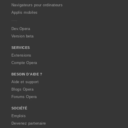
O
Navigateurs pour ordinateurs
p
Applis mobiles
e
r
a
Dev.Opera
Version beta
SERVICES
Extensions
Compte Opera
BESOIN D'AIDE ?
Aide et support
Blogs Opera
Forums Opera
SOCIÉTÉ
Emplois
Devenez partenaire