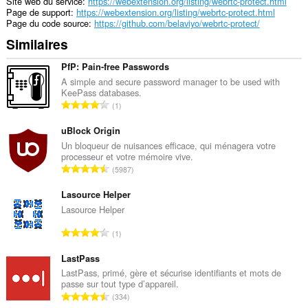
Site web du service
https://webextension.org/listing/webrtc-protect.html
Page de support
https://webextension.org/listing/webrtc-protect.html
Page du code source
https://github.com/belaviyo/webrtc-protect/
Similaires
PfP: Pain-free Passwords
A simple and secure password manager to be used with
KeePass databases.
N
1
o
m
uBlock Origin
b
Un bloqueur de nuisances efficace, qui ménagera votre
processeur et votre mémoire vive.
r
N
5987
e
o
t
m
Lasource Helper
o
b
Lasource Helper
t
r
a
N
1
e
l
o
t
d
m
LastPass
o
e
b
LastPass, primé, gère et sécurise identifiants et mots de
t
n
passe sur tout type d’appareil.
r
a
N
o
334
e
l