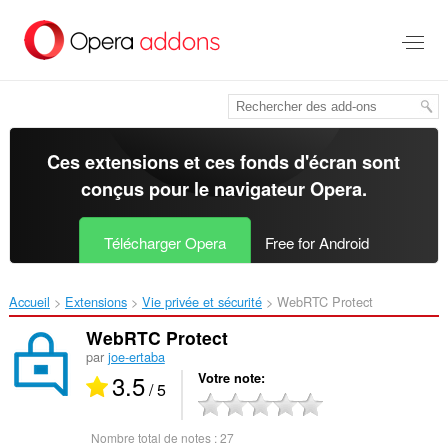
Aller
au
contenu
principal
Ces extensions et ces fonds d'écran sont
conçus pour le
navigateur Opera
.
Télécharger Opera
Free for Android
Accueil
Extensions
Vie privée et sécurité
WebRTC Protect‎
WebRTC Protect
par
joe-ertaba
3.5
Votre note
/ 5
Nombre total de notes :
27