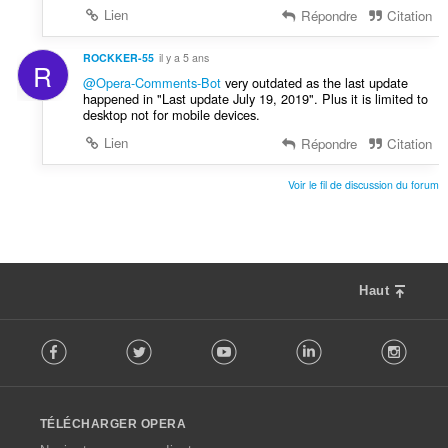
Lien
Répondre
Citation
ROCKKER-55
il y a 5 ans
R
@Opera-Comments-Bot
very outdated as the last update
happened in "Last update July 19, 2019". Plus it is limited to
desktop not for mobile devices.
Lien
Répondre
Citation
Voir le fil de discussion du forum
Haut
F
Facebook
Twitter
Youtube
LinkedIn
Instag
o
l
l
o
TÉLÉCHARGER OPERA
w