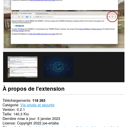
les
sites.
Cette
extension
peut
manipuler
des
réglages
concernant
la
vie
privée.
À propos de l'extension
Téléchargements
118 263
Catégorie
Vie privée et sécurité
Version
0.2.1
Taille
140,3 Kio
Dernière mise à jour
5 janvier 2023
Licence
Copyright 2022 joe-ertaba