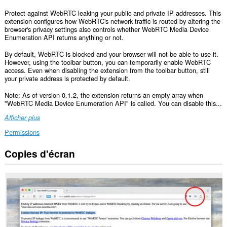
Protect against WebRTC leaking your public and private IP addresses. This
extension configures how WebRTC's network traffic is routed by altering the
browser's privacy settings also controls whether WebRTC Media Device
Enumeration API returns anything or not.
By default, WebRTC is blocked and your browser will not be able to use it.
However, using the toolbar button, you can temporarily enable WebRTC
access. Even when disabling the extension from the toolbar button, still
your private address is protected by default.
Note: As of version 0.1.2, the extension returns an empty array when
"WebRTC Media Device Enumeration API" is called. You can disable this...
Afficher plus
Permissions
Copies d'écran
Cette
extension
peut
accéder
à
vos
données
sur
tous