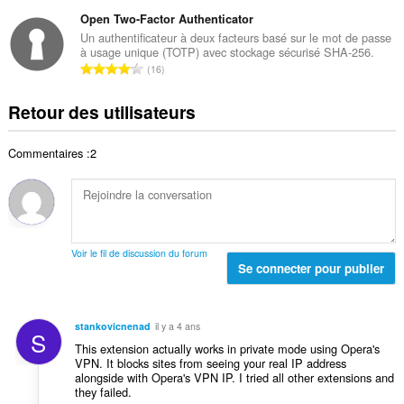
o
t
t
d
m
Open Two-Factor Authenticator
e
o
e
b
s
Un authentificateur à deux facteurs basé sur le mot de passe
t
n
à usage unique (TOTP) avec stockage sécurisé SHA-256.
r
:
a
N
o
16
e
l
o
t
t
d
m
e
Retour des utilisateurs
o
e
b
s
t
n
r
:
a
o
Commentaires :2
e
l
t
t
d
e
o
e
s
t
n
:
a
o
l
t
Voir le fil de discussion du forum
d
Se connecter pour publier
e
e
s
n
:
o
stankovicnenad
il y a 4 ans
S
t
This extension actually works in private mode using Opera's
e
VPN. It blocks sites from seeing your real IP address
s
alongside with Opera's VPN IP. I tried all other extensions and
:
they failed.