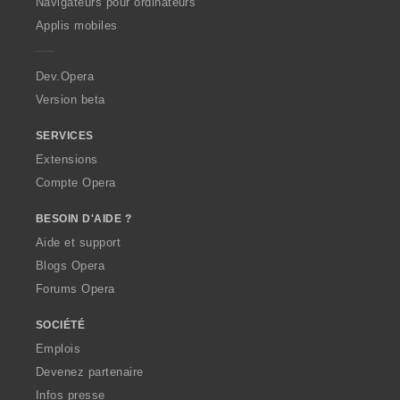
O
Navigateurs pour ordinateurs
p
Applis mobiles
e
r
a
Dev.Opera
Version beta
SERVICES
Extensions
Compte Opera
BESOIN D'AIDE ?
Aide et support
Blogs Opera
Forums Opera
SOCIÉTÉ
Emplois
Devenez partenaire
Infos presse