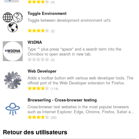
N
4
o
m
Toggle Environment
b
Toggle between development environment url's
r
N
2
e
o
t
m
W3DNA
o
b
Type '*' plus press "space" and a search term into the
t
Omnibox to open search in new tab.
r
a
N
0
e
l
o
t
d
m
Web Developer
o
e
b
Adds a toolbar button with various web developer tools. The
t
n
official port of the Web Developer extension for Firefox.
r
a
N
o
114
e
l
o
t
t
d
m
Browserling - Cross-browser testing
e
o
e
b
s
Cross-browser test websites in the most popular browsers
t
n
such as Internet Explorer, Edge, Chrome, Firefox, Safari a...
r
:
a
N
o
20
e
l
o
t
t
d
m
e
Retour des utilisateurs
o
e
b
s
t