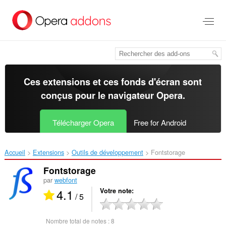
Aller
au
contenu
principal
Ces extensions et ces fonds d'écran sont
conçus pour le
navigateur Opera
.
Télécharger Opera
Free for Android
Accueil
Extensions
Outils de développement
Fontstorage‎
Fontstorage
par
webfont
4.1
Votre note
/ 5
Nombre total de notes :
8