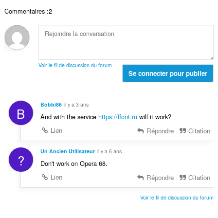
n
r
:
a
o
Commentaires :2
e
l
t
t
d
e
o
e
s
t
n
:
a
o
l
t
Voir le fil de discussion du forum
d
Se connecter pour publier
e
e
s
n
:
o
Bobbi86
il y a 3 ans
B
t
And with the service
https://ffont.ru
will it work?
e
s
Lien
Répondre
Citation
:
Un Ancien Utilisateur
il y a 6 ans
?
Don't work on Opera 68.
Lien
Répondre
Citation
Voir le fil de discussion du forum