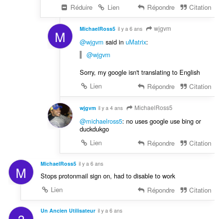
Réduire
Lien
Répondre
Citation
wjgvm
MichaelRoss5
il y a 6 ans
M
@wjgvm
said in
uMatrix
:
@wjgvm
Sorry, my google isn't translating to English
Lien
Répondre
Citation
MichaelRoss5
wjgvm
il y a 4 ans
@michaelross5
: no uses google use bing or
duckdukgo
Lien
Répondre
Citation
MichaelRoss5
il y a 6 ans
M
Stops protonmail sign on, had to disable to work
Lien
Répondre
Citation
Un Ancien Utilisateur
il y a 6 ans