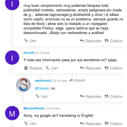
I
muy buen complemento muy poderoso bloquea toda
publicidad molesta, rastreadores, scripts peligrosos,etc (nada
de g... adsense,tagmanager,g.doubleclick y otros ) si sabes
como usarlo, entonces no es un problema. siempre guardo mi
lista de block | allow solo la traslado a un navegador
compatible Firefox, edge, opera lastima que se haya
descontinuado. ¡Abajo con rastreadores y análisis!
Lien
Répondre
Citation
iZeveN
il y a 5 ans
I
Y toda esa información pasa por sus servidores no? jajaja
Réduire
Lien
Répondre
Citation
iZeveN
saidtorres3
il y a 3 ans
@izeven
: no
Lien
Répondre
Citation
MichaelRoss5
il y a 6 ans
M
Sorry, my google isn't translating to English
Lien
Répondre
Citation