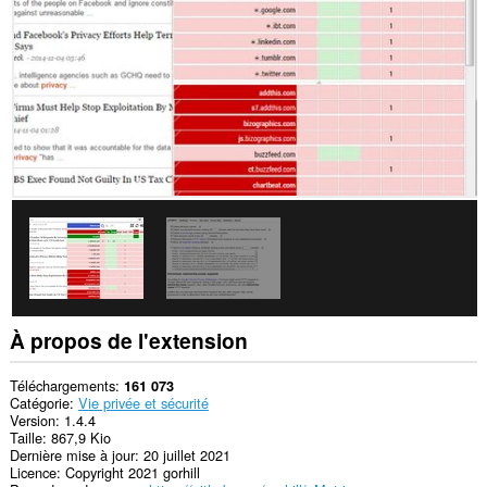
les
sites.
This
extension
can
clear
recent
browsing
history,
cookies,
downloads,
passwords
and
related
data.
Cette
extension
peut
À propos de l'extension
manipuler
des
réglages
Téléchargements
161 073
concernant
Catégorie
Vie privée et sécurité
la
Version
1.4.4
vie
Taille
867,9 Kio
privée.
Dernière mise à jour
20 juillet 2021
Licence
Copyright 2021 gorhill