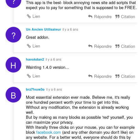
?
This app is the best- block annoying news site add scripts that
expect you to pay for something that is supposed to be FREE.
Lien
Répondre
Citation
Un Ancien Utilisateur
il y a 6 ans
?
Great addon.
Lien
Répondre
Citation
havokdan2
il y a 6 ans
H
Wainting 1.4.0 version...
Lien
Répondre
Citation
brz7fvuw3o
il y a 6 ans
B
Most essential extension ever made. Believe me, it's really
one hundred percent worth your time to get into this.
Without any modification, the extension is already working
well.
But by making as many blocks as possible 'red' yourself, you
can maximize your privacy.
With literally three clicks on your mouse, you can for example
block
facebook.com
(and any other domain you don't like) on
any website. For a better world, everyone should do this by