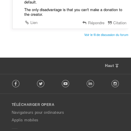
default.
The only disadvantage is that you can't make a donation to
the creator.
Lien
Répondre
Citation
Voir le fil de discussion du forum
Haut
F
Facebook
Twitter
Youtube
LinkedIn
Instag
o
l
l
o
TÉLÉCHARGER OPERA
w
O
Navigateurs pour ordinateurs
p
Applis mobiles
e
r