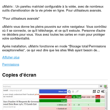
uMatrix : Un parefeu matriciel configurable à la volée, avec de nombreux
outils d'amélioration de la vie privée en ligne. Pour utilisateurs avancés.
*Pour utilisateurs avancés*
uMatrix vous donne les pleins pouvoirs sur votre navigateur. Vous contrôlez
où il se connecte, ce qu'il télécharge, et ce qu'il exécute. Personne d'autre
ne décidera pour vous. Vous avez toutes les cartes en main pour protéger
votre confidentialité.
Après installation, uMatrix fonctionne en mode "Blocage total/Permissions
exceptionnelles", ce qui veut dire que les sites Web ayant besoin de...
Afficher plus
Permissions
Copies d'écran
Cette
extension
peut
accéder
à
vos
données
sur
tous