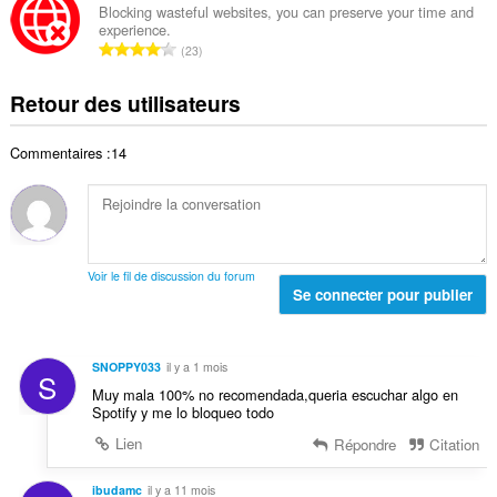
an
e
b
s
Blocking wasteful websites, you can preserve your time and
t
unlimited
n
experience.
r
:
amount
a
N
o
23
e
of
l
o
t
client-
t
d
side
m
e
Retour des utilisateurs
o
e
data.
b
s
t
n
r
:
a
o
Commentaires :14
e
l
t
t
d
e
o
e
s
t
n
:
a
o
l
t
Voir le fil de discussion du forum
d
Se connecter pour publier
e
e
s
n
:
o
SNOPPY033
il y a 1 mois
S
t
Muy mala 100% no recomendada,queria escuchar algo en
e
Spotify y me lo bloqueo todo
s
Lien
Répondre
Citation
:
ibudamc
il y a 11 mois