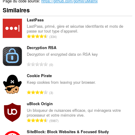
Cette
Page du code source
https://github.com/gorhill/uMatrix
extension
Similaires
va
ajouter
un
LastPass
panneau
LastPass, primé, gère et sécurise identifiants et mots de
dans
passe sur tout type d’appareil.
la
N
334
barre
o
latérale.
m
Decryption RSA
Cette
b
Decryption of encrypted data on RSA key
extension
r
peut
N
0
e
accéder
o
t
à
m
Cookie Pirate
vos
o
b
Keep cookies from leaving your browser.
onglets
t
et
r
a
N
vos
3
e
l
activités
o
t
de
d
m
uBlock Origin
o
navigation.
e
b
Un bloqueur de nuisances efficace, qui ménagera votre
t
n
processeur et votre mémoire vive.
r
This
a
N
o
extension
5987
e
l
o
can
t
t
d
store
m
SiteBlock: Block Websites & Focused Study
e
o