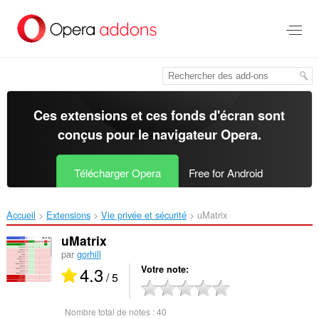
Aller
au
contenu
principal
Ces extensions et ces fonds d'écran sont
conçus pour le
navigateur Opera
.
Télécharger Opera
Free for Android
Accueil
Extensions
Vie privée et sécurité
uMatrix‎
uMatrix
par
gorhill
4.3
Votre note
/ 5
Nombre total de notes :
40