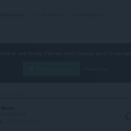
Extensions
Fonds d'écran
Développement
ions et ces fonds d'écran sont conçus pour le
navig
Télécharger Opera
Free for Mac
 Context Menu‎
t Menu
9-ab1248206142
e