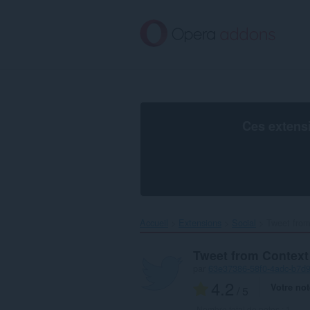
Aller
au
contenu
principal
Ces extens
Accueil
Extensions
Social
Tweet from
Tweet from Contex
par
63e37386-58f0-4adc-b7d
4.2
Votre not
/ 5
Nombre total de notes :
1