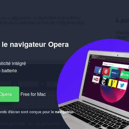
 and quickly tweet it via Right-Click Context Menu.
À pro
 previously selected text inserted in the tweet body.
Télécha
Catégor
 le navigateur Opera
Version
Taille
1
Dernière
Licence
Page de
icité intégré
Page du
batterie
Simil
 Opera
Free for Mac
onds d'écran sont conçus pour le
navigateur