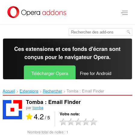
Aller
au
contenu
principal
Ces extensions et ces fonds d'écran sont
conçus pour le
navigateur Opera
.
Télécharger Opera
Free for Android
Accueil
Extensions
Rechercher
Tomba : Email Finder‎
Tomba : Email Finder
par
tomba
4.2
Votre note
/ 5
Nombre total de notes :
1