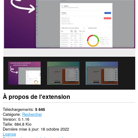
les
sites.
Cette
extension
peut
accéder
à
vos
données
sur
certains
sites.
Cette
extension
peut
accéder
à
vos
À propos de l'extension
onglets
et
vos
Téléchargements
5 645
activités
Catégorie
Rechercher
de
Version
0.1.16
navigation.
Taille
684,8 Kio
Dernière mise à jour
18 octobre 2022
Licence