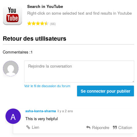
o
t
t
d
m
Search in YouTube
e
o
e
b
s
Right-click on some selected text and find results in Youtube
t
n
r
:
a
N
o
66
e
l
o
t
t
d
m
e
Retour des utilisateurs
o
e
b
s
t
n
r
:
a
o
Commentaires :1
e
l
t
t
d
e
o
e
s
t
n
:
a
o
l
t
Voir le fil de discussion du forum
d
Se connecter pour publier
e
e
s
n
:
o
asha-kanta-sharma
il y a 2 ans
A
t
This is very helpful
e
s
Lien
Répondre
Citation
: