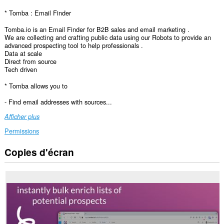
* Tomba : Email Finder
Tomba.io is an Email Finder for B2B sales and email marketing .
We are collecting and crafting public data using our Robots to provide an
advanced prospecting tool to help professionals .
Data at scale
Direct from source
Tech driven
* Tomba allows you to
- Find email addresses with sources...
Afficher plus
Permissions
Copies d'écran
Cette
extension
peut
accéder
à
vos
données
sur
tous