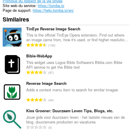
Politique du respect de la vie privée
Site web du service
https://tomba.io
Page de support
https://help.tomba.io/en/
Similaires
TinEye Reverse Image Search
This is the official TinEye Opera extension. Find out where
an image came from, how it's used, or find higher resolutio...
N
134
o
m
Bible-WebApp
b
This widget uses Logos Bible Software's Biblia.com Bible
API service to get the Bible text
r
N
97
e
o
t
m
Reverse Image Search
o
b
Adds a context menu item to search for similar images
t
r
a
N
44
e
l
o
t
d
m
Kies Groener: Duurzaam Leven Tips, Blogs, etc.
o
e
b
Jouw gids voor duurzaam leven - het laatste nieuws van de
t
n
blog, duurzamere producten en vacatures.
r
a
N
o
0
e
l