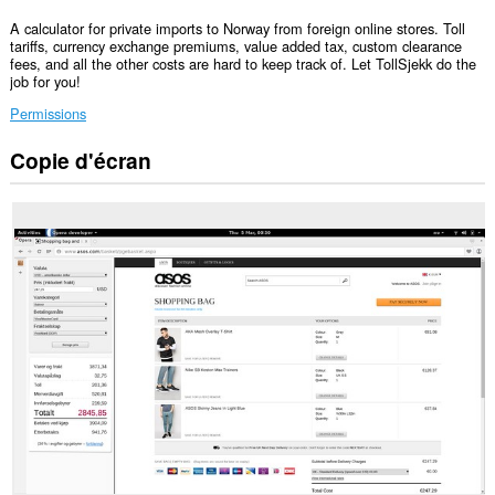
A calculator for private imports to Norway from foreign online stores. Toll
tariffs, currency exchange premiums, value added tax, custom clearance
fees, and all the other costs are hard to keep track of. Let TollSjekk do the
job for you!
Permissions
Copie d'écran
Cette
extension
va
ajouter
un
panneau
dans
la
barre
latérale.