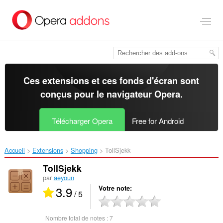
Aller
au
contenu
principal
Ces extensions et ces fonds d'écran sont
conçus pour le
navigateur Opera
.
Télécharger Opera
Free for Android
Accueil
Extensions
Shopping
TollSjekk‎
TollSjekk
par
aeyoun
3.9
Votre note
/ 5
Nombre total de notes :
7