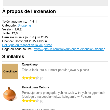
À propos de l'extension
Téléchargements
14 911
Catégorie
Shopping
Version
1.0.2
Taille
12,0 Kio
Dernière mise à jour
8 juin 2015
Licence
Copyright 2015 aeyoun
Politique du respect de la vie privée
Page du code source
https://github.com/Aeyoun/opera-extension-sidebar-boilerplate
Similaires
Onecklace
Take a look into our most popular jewelry pieces
N
1
o
m
Książkowa Cebula
b
Pokazuje ceny przeglądanych książek w innych księgarniach
(obsługuje najpopularniejsze księgarnie w Polsce)
r
N
7
e
o
t
Amazon Tag Remover