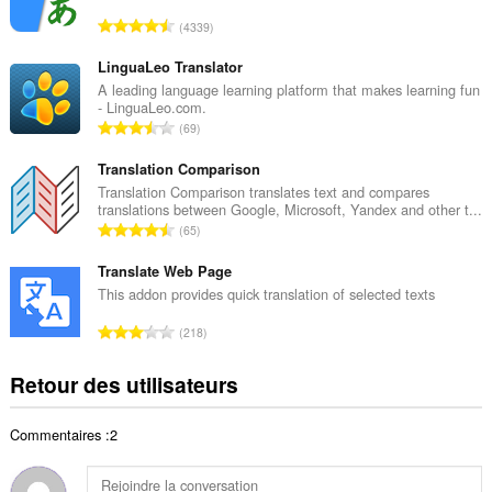
r
N
4339
e
o
t
m
LinguaLeo Translator
o
b
A leading language learning platform that makes learning fun
t
- LinguaLeo.com.
r
a
N
69
e
l
o
t
d
m
Translation Comparison
o
e
b
Translation Comparison translates text and compares
t
n
translations between Google, Microsoft, Yandex and other t...
r
a
N
o
65
e
l
o
t
t
d
m
Translate Web Page
e
o
e
b
s
This addon provides quick translation of selected texts
t
n
r
:
a
N
o
218
e
l
o
t
t
d
m
e
Retour des utilisateurs
o
e
b
s
t
n
r
:
a
o
Commentaires :2
e
l
t
t
d
e
o
e