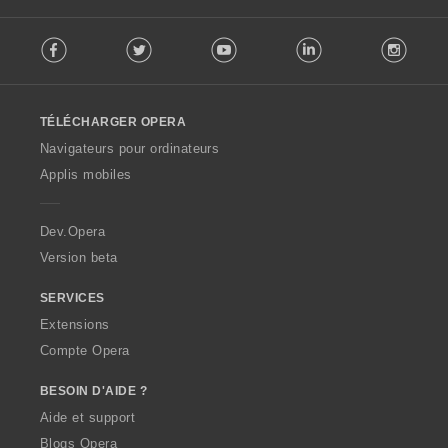
F
Facebook
Twitter
Youtube
LinkedIn
Instag
o
l
l
o
TÉLÉCHARGER OPERA
w
O
Navigateurs pour ordinateurs
p
Applis mobiles
e
r
a
Dev.Opera
Version beta
SERVICES
Extensions
Compte Opera
BESOIN D'AIDE ?
Aide et support
Blogs Opera