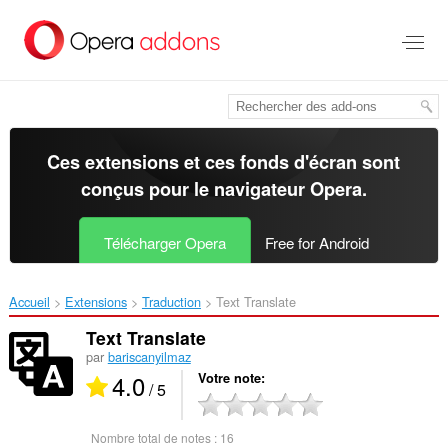
Aller
au
contenu
principal
Ces extensions et ces fonds d'écran sont
conçus pour le
navigateur Opera
.
Télécharger Opera
Free for Android
Accueil
Extensions
Traduction
Text Translate‎
Text Translate
par
bariscanyilmaz
4.0
Votre note
/ 5
Nombre total de notes :
16