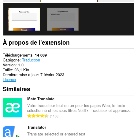
À propos de l'extension
Téléchargements
14 089
Catégorie
Traduction
Version
1.0
Taille
28,1 Kio
Dernière mise à jour
7 février 2023
Licence
Similaires
Mate Translate
Votre traducteur tout en un pour les pages Web, le texte
sélectionné et les sous-titres Netflix. Traduisez et apprenez...
N
1168
o
m
Translator
b
Translate selected or entered text