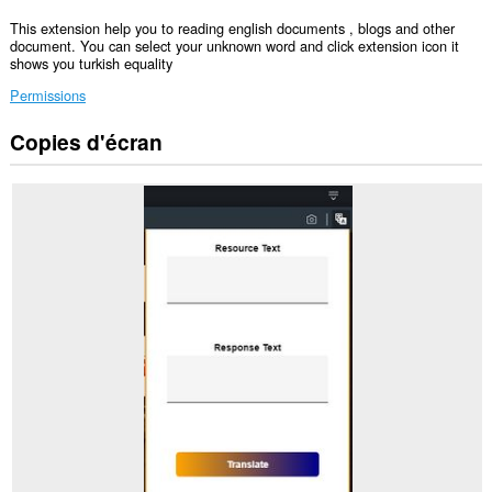
This extension help you to reading english documents , blogs and other
document. You can select your unknown word and click extension icon it
shows you turkish equality
Permissions
Copies d'écran
Cette
extension
peut
accéder
à
vos
données
sur
tous
les
sites.