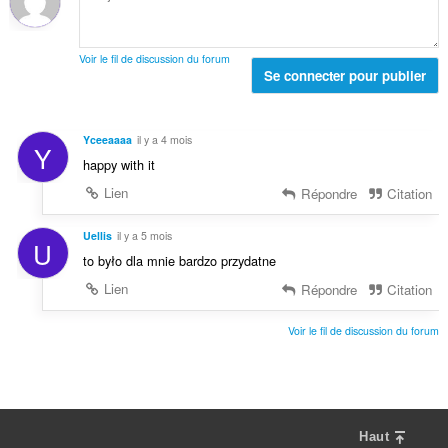
s
t
n
:
a
o
l
t
Voir le fil de discussion du forum
d
Se connecter pour publier
e
e
s
n
:
o
Yceeaaaa
il y a 4 mois
Y
t
happy with it
e
s
Lien
Répondre
Citation
:
Uellis
il y a 5 mois
U
to było dla mnie bardzo przydatne
Lien
Répondre
Citation
Voir le fil de discussion du forum
Haut